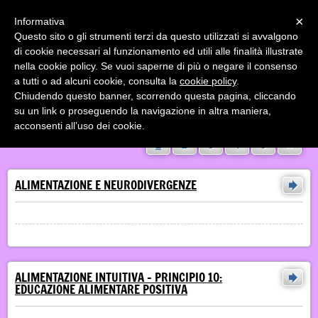
Menu
×
Informativa
Questo sito o gli strumenti terzi da questo utilizzati si avvalgono
Dietista Dr. Erica Baroncelli
di cookie necessari al funzionamento ed utili alle finalità illustrate
TERAPIA COGNITIVO COMPORTAMENTALE DEI DISTURBI
nella cookie policy. Se vuoi saperne di più o negare il consenso
ALIMENTARI E ALIMENTAZIONE INTUITIVA
a tutti o ad alcuni cookie, consulta la
cookie policy
.
Chiudendo questo banner, scorrendo questa pagina, cliccando
ARTICOLI
su un link o proseguendo la navigazione in altra maniera,
acconsenti all’uso dei cookie.
»
1
2
3
4
5
ALIMENTAZIONE E NEURODIVERGENZE
ALIMENTAZIONE INTUITIVA - PRINCIPIO 10:
EDUCAZIONE ALIMENTARE POSITIVA