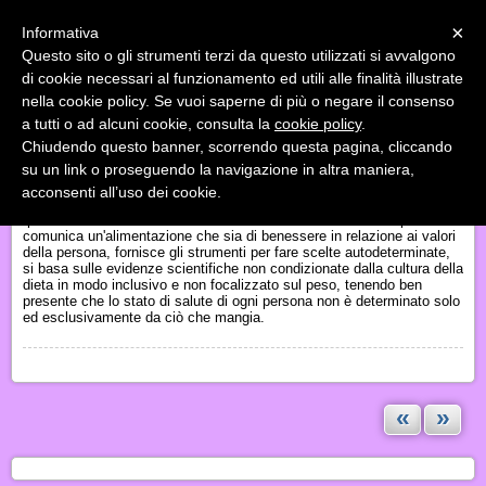
Menu
×
Informativa
Questo sito o gli strumenti terzi da questo utilizzati si avvalgono
«
»
di cookie necessari al funzionamento ed utili alle finalità illustrate
INDIETRO
nella cookie policy. Se vuoi saperne di più o negare il consenso
a tutti o ad alcuni cookie, consulta la
cookie policy
.
ALIMENTAZIONE INTUITIVA - PRINCIPIO 10: EDUCAZIONE
Chiudendo questo banner, scorrendo questa pagina, cliccando
ALIMENTARE POSITIVA
su un link o proseguendo la navigazione in altra maniera,
acconsenti all’uso dei cookie.
O
ltre al termine “educazione alimentare” le autrici hanno aggiunto
“positiva” che fa la vera differenza. L’educazione alimentare positiva
comunica un'alimentazione che sia di benessere in relazione ai valori
della persona
, fornisce gli strumenti per fare scelte autodeterminate,
si basa sulle evidenze scientifiche non condizionate dalla cultura
della
dieta
in modo inclusivo e non focalizzato sul peso,
tenendo ben
presente che lo stato di salute di ogni persona non è determinato solo
ed esclusivamente da ciò che mangia.
«
»