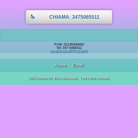
CHIAMA: 3475065511
P.IVA: 02146440462
Tel: 347-5065511
ericabaroncelli@hotmail.it
Home
Email
2026 Dietista Dr. Erica Baroncelli . Tutti i diritti riservati.