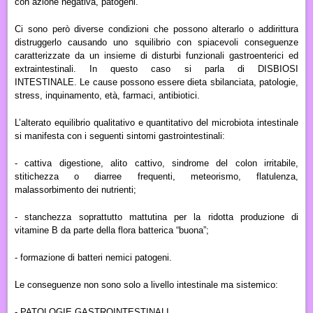
con azione negativa, patogeni.
Ci sono però diverse condizioni che possono alterarlo o addirittura
distruggerlo causando uno squilibrio con spiacevoli conseguenze
caratterizzate da un insieme di disturbi funzionali gastroenterici ed
extraintestinali.
In questo caso si parla di DISBIOSI
INTESTINALE.
Le cause possono essere dieta sbilanciata, patologie,
stress, inquinamento, età, farmaci, antibiotici.
L’alterato equilibrio qualitativo e quantitativo del microbiota intestinale
si manifesta con i seguenti sintomi gastrointestinali:
- cattiva digestione, alito cattivo, sindrome del colon irritabile,
stitichezza o diarree frequenti, meteorismo, flatulenza,
malassorbimento dei nutrienti;
- stanchezza soprattutto mattutina per la ridotta produzione di
vitamine B da parte della flora batterica “buona”;
- formazione di batteri nemici patogeni.
Le conseguenze non sono solo a livello intestinale ma sistemico:
-
PATOLOGIE GASTROINTESTINALI