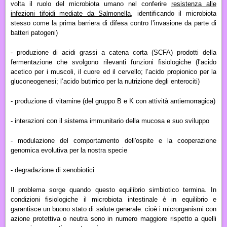
volta il ruolo del microbiota umano nel conferire
resistenza alle
infezioni tifoidi mediate da Salmonella,
identificando il microbiota
stesso come la prima barriera di difesa contro l’invasione da parte di
batteri patogeni)
- produzione di acidi grassi a catena corta (SCFA) prodotti della
fermentazione che svolgono rilevanti funzioni fisiologiche (l’acido
acetico per i muscoli, il cuore ed il cervello; l’acido propionico per la
gluconeogenesi; l’acido butirrico per la nutrizione degli enterociti)
- produzione di vitamine (del gruppo B e K con attività antiemorragica)
- interazioni con il sistema immunitario della mucosa e suo sviluppo
- modulazione del comportamento dell'ospite e la cooperazione
genomica evolutiva per la nostra specie
- degradazione di xenobiotici
Il problema sorge quando
questo equilibrio simbiotico termina.
In
condizioni fisiologiche il microbiota intestinale è in equilibrio e
garantisce un buono stato di salute generale: cioè i microrganismi con
azione protettiva o neutra sono in numero maggiore rispetto a quelli