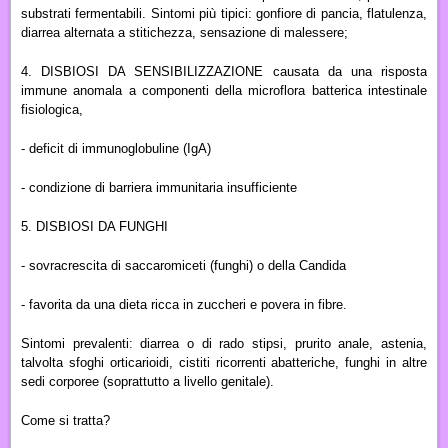
substrati fermentabili. Sintomi più tipici: gonfiore di pancia, flatulenza,
diarrea alternata a stitichezza, sensazione di malessere;
4.
DISBIOSI DA SENSIBILIZZAZIONE
causata da una risposta
immune anomala a componenti della microflora batterica intestinale
fisiologica,
-
deficit di immunoglobuline (IgA)
- condizione di barriera immunitaria insufficiente
5.
DISBIOSI DA FUNGHI
-
sovracrescita di saccaromiceti
(funghi) o della Candida
- favorita da una dieta ricca in zuccheri e povera in fibre
.
Sintomi prevalenti: diarrea o di rado stipsi, prurito anale, astenia,
talvolta sfoghi orticarioidi, cistiti ricorrenti abatteriche, funghi in altre
sedi corporee (soprattutto a livello genitale).
Come si tratta?