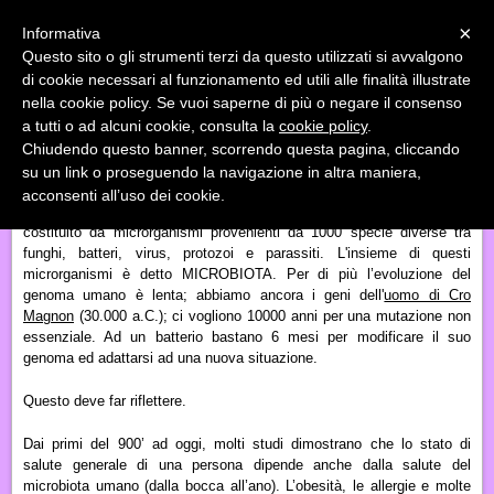
Menu
×
Informativa
Questo sito o gli strumenti terzi da questo utilizzati si avvalgono
«
»
di cookie necessari al funzionamento ed utili alle finalità illustrate
INDIETRO
nella cookie policy. Se vuoi saperne di più o negare il consenso
a tutti o ad alcuni cookie, consulta la
cookie policy
.
L'INTESTINO: IL CENTRO DEL BENESSERE
Chiudendo questo banner, scorrendo questa pagina, cliccando
su un link o proseguendo la navigazione in altra maniera,
Il nostro organismo è costituito da 10000 miliardi di cellule umane e
acconsenti all’uso dei cookie.
ne ospitiamo 100000 di altri microrganismi! 1 kg del nostro peso è
costituito da microrganismi provenienti da 1000 specie diverse tra
funghi, batteri, virus, protozoi e parassiti. L'insieme di questi
microrganismi è detto
MICROBIOTA
. Per di più l’evoluzione del
genoma umano è lenta; abbiamo ancora i geni dell'
uomo di Cro
Magnon
(30.000 a.C.); ci vogliono 10000 anni per una mutazione non
essenziale. Ad un batterio bastano 6 mesi per modificare il suo
genoma ed adattarsi ad una nuova situazione.
Questo deve far riflettere.
Dai primi del 900’ ad oggi, molti studi dimostrano che lo stato di
salute generale di una persona dipende anche dalla salute del
microbiota umano (dalla bocca all’ano). L’obesità, le allergie e molte