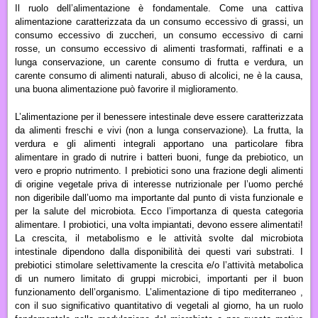
Il ruolo dell’alimentazione è fondamentale. Come una cattiva
alimentazione caratterizzata da un
consumo eccessivo di grassi,
un
consumo eccessivo di zuccheri,
un
consumo eccessivo di carni
rosse,
un
consumo eccessivo di alimenti trasformati, raffinati e a
lunga conservazione,
un
carente consumo di frutta e verdura,
un
carente consumo di alimenti naturali, abuso di alcolici, ne è la causa,
una buona alimentazione può favorire il miglioramento.
L
’
alimentazione per il benessere intestinale deve essere caratterizzata
da alimenti freschi e vivi (non a lunga conservazione). La frutta, la
verdura e gli alimenti integrali apportano una particolare fibra
alimentare in grado di nutrire i batteri buoni, funge da prebiotico, un
vero e proprio nutrimento. I prebiotici sono una frazione degli alimenti
di origine vegetale priva di interesse nutrizionale per l’uomo perché
non digeribile dall’uomo ma importante dal punto di vista funzionale e
per la salute del microbiota. Ecco l’importanza di questa categoria
alimentare.
I probiotici, una volta impiantati, devono essere alimentati!
La crescita, il metabolismo e le attività svolte dal microbiota
intestinale dipendono dalla disponibilità dei questi vari substrati. I
prebiotici stimolare selettivamente la crescita e/o l’attività metabolica
di un numero limitato di gruppi microbici, importanti per il buon
funzionamento dell’organismo. L
’alimentazione di tipo mediterraneo ,
con il suo significativo quantitativo di vegetali al giorno,
ha un ruolo