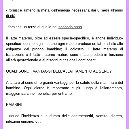
- fornisce almeno la
metà dell’energia
necessaria
dai 6 mesi all’anno
di età
- fornisce
un terzo
di quella nel
secondo anno
.
Il latte materno, oltre ad essere
specie-specifico,
è anche
individuo-
specifico:
questo significa che ogni madre produce un latte adatto alle
esigenze del proprio bambino; il colostro, il latte materno di
transizione e il latte materno maturo sono infatti prodotti in funzione
all’età gestazionale e ai bisogni nutrizionali contingenti.
QUALI SONO I VANTAGGI DELL’ALLATTAMENTO AL SENO?
Allattare al seno offre grandi vantaggi per la salute della mamma e del
bambino. Ogni giorno è importante e più lungo è l'allattamento,
maggiori saranno i benefici per entrambi.
BAMBINI
- riduce l’incidenza e la durata delle
gastroenteriti, vomito, diarrea,
infezioni urinarie, otiti