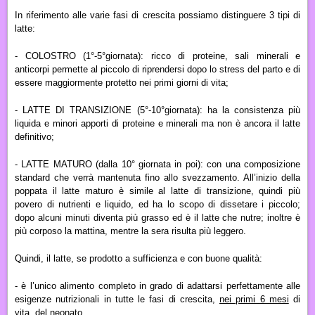
In riferimento alle varie fasi di crescita possiamo distinguere 3 tipi di
latte:
-
COLOSTRO
(1°-5°giornata): ricco di proteine, sali minerali e
anticorpi permette al piccolo di riprendersi dopo lo stress del parto e di
essere maggiormente protetto nei primi giorni di vita;
-
LATTE DI TRANSIZIONE
(5°-10°giornata): ha la consistenza più
liquida e minori apporti di proteine e minerali ma non è ancora il latte
definitivo;
-
LATTE MATURO
(dalla 10° giornata in poi): con una composizione
standard che verrà mantenuta fino allo svezzamento. All’inizio della
poppata il latte maturo è simile al latte di transizione, quindi più
povero di nutrienti e liquido, ed ha lo scopo di dissetare i piccolo;
dopo alcuni minuti diventa più grasso ed è il latte che nutre; inoltre è
più corposo la mattina, mentre la sera risulta più leggero.
Quindi, il latte, se prodotto a sufficienza e con buone qualità:
- è
l’unico alimento completo
in grado di
adattarsi perfettamente
alle
esigenze nutrizionali
in tutte le fasi di crescita,
nei primi 6 mesi
di
vita, del neonato