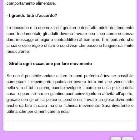
comportamento alimentare.
- I grandi: tutti d’accordo?
La coesione e la coerenza dei genitori e degli altri adulti di riferimento
sono fondamentali; gli adulti devono trovare una linea comune senza
dare messaggi ambigui o contraddittori al bambino. È importante che
ci siano delle regole chiare e condivise che possono fungere da limite
rassicurante.
-
Sfrutta ogni occasione per fare movimento
Se non è possibile andare a fare lo sport preferito è invece possibile
aumentare il movimento quotidiano ovvero tutto
ciò
che viene fatto
nella vita di tutti i giorni; p
uoi
coinvolgere il bambino nella pulizia della
casa, oppure se
hai u
n giardino p
uoi
coinvolgerlo in attività all’aperto,
giocare con gli amici pelosi o, perché no, trovare un gioco divertente
anche da fare in casa ma che richieda movimento. Sarà divertente e
utile
anche per
dimenticare la noia!