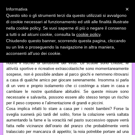
Menu
×
Informativa
Questo sito o gli strumenti terzi da questo utilizzati si avvalgono
«
»
di cookie necessari al funzionamento ed utili alle finalità illustrate
INDIETRO
nella cookie policy. Se vuoi saperne di più o negare il consenso
a tutti o ad alcuni cookie, consulta la
cookie policy
.
STARE A CASA AI TEMPI DI COVID-19: STRATEGIE PER I
Chiudendo questo banner, scorrendo questa pagina, cliccando
BAMBINI!
su un link o proseguendo la navigazione in altra maniera,
acconsenti all’uso dei cookie.
L’emergenza Covid-19 ci impone giustamente di rimanere a casa per
ridurre il rischio di
diffusione del virus
. Le scuole sono chiuse, le
attività sportive e ricreative extrascolastiche sono momentaneamente
sospese, non è possibile andare al parco giochi e nemmeno ritrovarsi
a casa di qualche amico per giocare
serenamente
. Insomma si parla
di un vero e proprio isolamento che ci costringe a stare in casa e
cambiare le nostre quotidiane abitudini. Se queste misure sono
necessarie e salvavita, possono essere
allo stesso tempo
un rischio
per il peso
corporeo
e l’alimentazione di grandi e piccini.
Cosa
implica infatti
lo stare a casa per i
nostri
bambini? Forse la
sveglia suonerà più tardi del solito, forse la colazione verrà saltata
aumentando la fame e la voracità nel pasto successivo oppure verrà
fatta nelle vicinanze dell’orario del pranzo che probabilmente verrà
tralasciato
per mancanza di appetito
; la noia potrebbe portare ad una