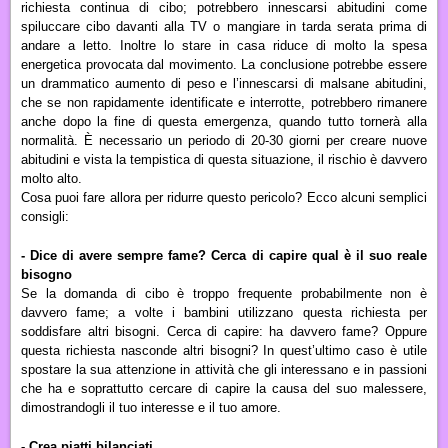
richiesta continua di cibo; potrebbero innescarsi abitudini come
spiluccare cibo davanti alla TV o mangiare in tarda serata prima di
andare a letto. Inoltre lo stare in casa riduce di molto la spesa
energetica
provocata dal
movimento. La conclusione potrebbe essere
un drammatico aumento di peso e l’innescarsi di malsane abitudini,
che se non rapidamente identificate e interrotte, potrebbero rimanere
anche dopo la fine di questa emergenza, quando tutto tornerà alla
normalità. È necessario un periodo di 20-30 giorni per creare nuove
abitudini e vista la tempistica di questa situazione, il rischio è davvero
molto alto.
Cosa p
uoi
fare allora per ridurre questo
pericolo
? Ecco alcuni semplici
consigli:
-
Dice di avere sempre fame? Cerca di capire qual è il suo reale
bisogno
Se la domanda di cibo è troppo frequente probabilmente non è
davvero fame; a volte i bambini utilizzano questa richiesta per
soddisfare altri bisogni. Cerca di capire: ha davvero fame? Oppure
questa richiesta nasconde altri bisogni? In quest’ultimo caso è utile
spostare la sua attenzione in attività che gli interessano e in passioni
che ha e soprattutto cercare di capire la causa del suo malessere,
dimostrandogli il tuo interesse e il tuo amore.
- Crea piatti bilanciati