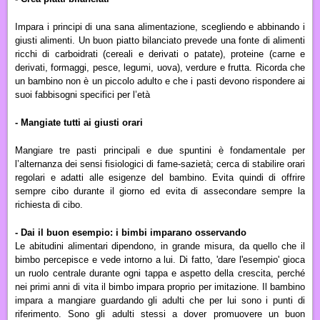
Impara i principi di una sana alimentazione, scegliendo e abbinando i
giusti alimenti. Un buon piatto bilanciato prevede una fonte di alimenti
ricchi di carboidrati (cereali e derivati o patate), proteine (carne e
derivati, formaggi, pesce, legumi, uova), verdure e frutta. Ricorda che
un bambino non è un piccolo adulto e che i pasti devono rispondere ai
suoi fabbisogni specifici per l’età
- Mangiate tutti ai giusti orari
Mangiare tre pasti principali e due spuntini è fondamentale per
l’alternanza dei sensi fisiologici di fame-sazietà; cerca di stabilire orari
regolari e adatti alle esigenze del bambino. Evita quindi di offrire
sempre cibo durante il giorno ed evita di assecondare sempre la
richiesta di cibo.
- Dai il buon esempio: i bimbi imparano osservando
Le abitudini alimentari dipendono, in grande misura, da quello che il
bimbo percepisce e vede intorno a lui.
Di fatto, 'dare l'esempio' gioca
un ruolo centrale durante ogni tappa e aspetto della crescita, perché
nei primi anni di vita il bimbo impara proprio per imitazione.
Il bambino
impara a mangiare guardando gli adulti che per lui sono i punti di
riferimento. Sono gli adulti stessi a dover promuovere un buon