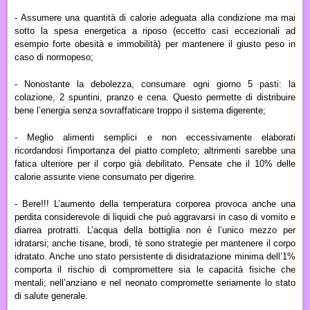
- Assumere una quantità di calorie adeguata alla condizione ma mai
sotto la spesa energetica a riposo (eccetto casi eccezionali ad
esempio forte obesità e immobilità) per mantenere il giusto peso in
caso di normopeso;
- Nonostante la debolezza, consumare ogni giorno 5 pasti: la
colazione, 2 spuntini, pranzo e cena. Questo permette di distribuire
bene l’energia senza sovraffaticare troppo il sistema digerente;
- Meglio alimenti semplici e non eccessivamente elaborati
ricordandosi l'importanza del piatto completo; altrimenti sarebbe una
fatica ulteriore per il corpo già debilitato. Pensate che il 10% delle
calorie assunte viene consumato per digerire.
- Bere!!! L’aumento della temperatura corporea provoca anche una
perdita considerevole di liquidi che può aggravarsi in caso di vomito e
diarrea protratti. L
’acqua della bottiglia non è l’unico mezzo per
idratarsi; anche tisane, brodi, tè sono strategie per mantenere il corpo
idratato.
Anche uno stato persistente di disidratazione minima dell’1%
comporta il rischio di compromettere sia le capacità fisiche che
mentali;
n
ell’anziano
e nel neonato
compromette seriamente lo stato
di salute generale.