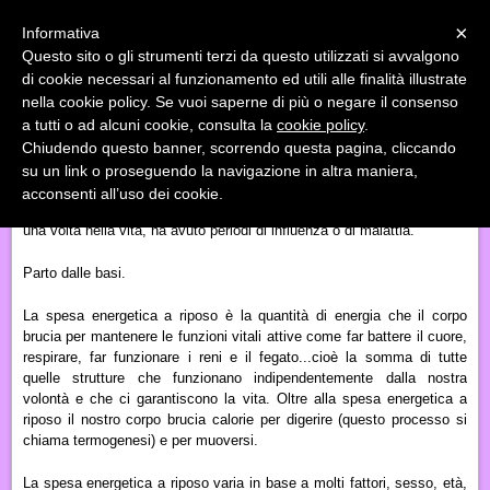
Menu
×
Informativa
Questo sito o gli strumenti terzi da questo utilizzati si avvalgono
«
»
di cookie necessari al funzionamento ed utili alle finalità illustrate
INDIETRO
nella cookie policy. Se vuoi saperne di più o negare il consenso
a tutti o ad alcuni cookie, consulta la
cookie policy
.
INFLUENZA: COSA SUCCEDE AL NOSTRO CORPO?
Chiudendo questo banner, scorrendo questa pagina, cliccando
su un link o proseguendo la navigazione in altra maniera,
Quali sono gli effetti della malattia sul nostro corpo? Questa domanda
acconsenti all’uso dei cookie.
dovrebbe interessare ciascuno di noi perché ognuno di noi, almeno
una volta nella vita, ha avuto periodi di influenza o di malattia.
Parto dalle basi.
La spesa energetica a riposo è la quantità di energia che il corpo
brucia per mantenere le funzioni vitali attive come far battere il cuore,
respirare, far funzionare i reni e il fegato...cioè la somma di tutte
quelle strutture che funzionano indipendentemente dalla nostra
volontà e che ci garantiscono la vita. Oltre alla spesa energetica a
riposo il nostro corpo brucia calorie per digerire (questo processo si
chiama termogenesi) e per muoversi.
La spesa energetica a riposo varia in base a molti fattori, sesso, età,