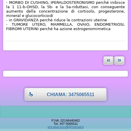
- MORBO DI CUSHING, IPERALDOSTERONISMO perché inibisce
la 1 11-b-OHSD, la 5b- e la 5a-riduttasi, con conseguente
aumento della concentrazione di cortisolo, progesterone,
mineral e glucocorticoidi
- in GRAVIDANZA perché riduce le contrazioni uterine
- TUMORE UTERO, MAMMELLA, OVAIO, ENDOMETRIOSI,
FIBROMI UTERINI
perché ha azione estrogenomimetica
«
»
CHIAMA: 3475065511
P.IVA: 02146440462
Tel: 347-5065511
ericabaroncelli@hotmail.it