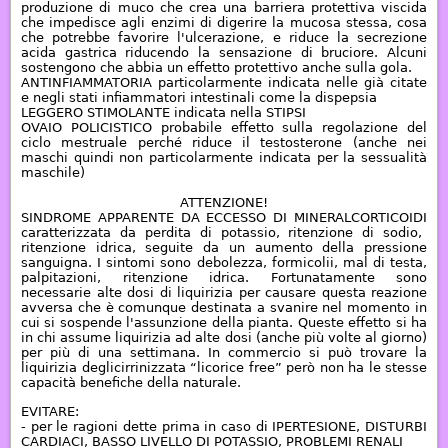
produzione di muco che crea una barriera protettiva viscida
che impedisce agli enzimi di digerire la mucosa stessa, cosa
che potrebbe favorire l'ulcerazione, e riduce la secrezione
acida gastrica riducendo la sensazione di bruciore. Alcuni
sostengono che abbia un effetto protettivo anche sulla gola.
ANTINFIAMMATORIA
particolarmente indicata nelle già citate
e negli stati infiammatori intestinali come la dispepsia
LEGGERO STIMOLANTE
indicata nella STIPSI
OVAIO POLICISTICO
probabile effetto sulla regolazione del
ciclo mestruale perché riduce il testosterone (anche nei
maschi quindi non particolarmente indicata per la sessualità
maschile)
ATTENZIONE!
SINDROME APPARENTE DA ECCESSO DI MINERALCORTICOIDI
caratterizzata da perdita di potassio, ritenzione di sodio,
ritenzione idrica, seguite da un aumento della pressione
sanguigna. I sintomi sono debolezza, formicolii, mal di testa,
palpitazioni, ritenzione idrica. Fortunatamente sono
necessarie alte dosi di liquirizia per causare questa reazione
avversa che è comunque destinata a svanire nel momento in
cui si sospende l'assunzione della pianta. Queste effetto si ha
in chi assume liquirizia ad alte dosi (anche più volte al giorno)
per più di una settimana. In commercio si può trovare la
liquirizia deglicirrinizzata “licorice free” però non ha le stesse
capacità benefiche della naturale.
EVITARE:
- per le ragioni dette prima in caso di IPERTESIONE, DISTURBI
CARDIACI, BASSO LIVELLO DI POTASSIO, PROBLEMI RENALI