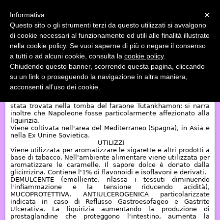
Menu
×
Informativa
Questo sito o gli strumenti terzi da questo utilizzati si avvalgono
«
»
di cookie necessari al funzionamento ed utili alle finalità illustrate
INDIETRO
nella cookie policy. Se vuoi saperne di più o negare il consenso
a tutti o ad alcuni cookie, consulta la
cookie policy
.
LIQUIRIZIA
Chiudendo questo banner, scorrendo questa pagina, cliccando
su un link o proseguendo la navigazione in altra maniera,
La pianta della liquirizia è un membro della famiglia dei
acconsenti all’uso dei cookie.
fagioli (Fabacee o Leguminose). Originaria del Medio Oriente
era raccomandata dal Greco Dioscoride per curare le ferite; è
stata trovata nella tomba del faraone Tutankhamon; si narra
inoltre che Napoleone fosse particolarmente affezionato alla
liquirizia.
Viene coltivata nell'area del Mediterraneo (Spagna), in Asia e
nella Ex Unine Sovietica.
UTILIZZI
Viene utilizzata per aromatizzare le sigarette e altri prodotti a
base di tabacco. Nell'ambiente alimentare viene utilizzata per
aromatizzare le caramelle. Il sapore dolce è donato dalla
glicirrizina. Contiene l'1% di flavonoidi e isoflavoni e derivati.
DEMULCENTE
(emolliente, rilassa i tessuti diminuendo
l'infiammazione e la tensione riducendo acidità),
MUCOPROTETTIVA, ANTIULCEROGENICA
particolarizzate
indicata in caso di Reflusso Gastroesofageo e Gastrite
Ulcerativa. La liquirizia aumentando la produzione di
prostaglandine che proteggono l'intestino, aumenta la