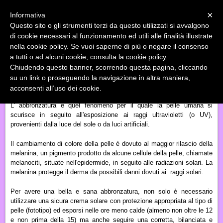
Menu
×
Informativa
Questo sito o gli strumenti terzi da questo utilizzati si avvalgono
«
»
di cookie necessari al funzionamento ed utili alle finalità illustrate
INDIETRO
nella cookie policy. Se vuoi saperne di più o negare il consenso
a tutti o ad alcuni cookie, consulta la
cookie policy
.
L'ALIMENTAZIONE CHE ABBRONZA!!!
Chiudendo questo banner, scorrendo questa pagina, cliccando
su un link o proseguendo la navigazione in altra maniera,
Estate, sole, mare, spiaggia significano “tintarella”!
acconsenti all’uso dei cookie.
L' abbronzatura è quel fenomeno per il quale la pelle umana si
scurisce in seguito all'esposizione ai raggi ultravioletti (o UV),
provenienti dalla luce del sole o da luci artificiali.
Il cambiamento di colore della pelle è dovuto al maggior rilascio della
melanina, un pigmento prodotto da alcune cellule della pelle, chiamate
melanociti, situate nell'epidermide, in seguito alle radiazioni solari. La
melanina protegge il derma da possibili danni dovuti ai raggi solari.
Per avere una bella e sana abbronzatura, non solo è necessario
utilizzare una sicura crema solare con protezione appropriata al tipo di
pelle (fototipo) ed esporsi nelle ore meno calde (almeno non oltre le 12
e non prima della 15) ma anche seguire una corretta, bilanciata e