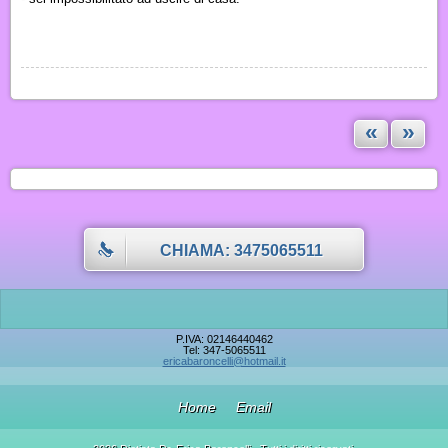
«
»
CHIAMA: 3475065511
P.IVA: 02146440462
Tel: 347-5065511
ericabaroncelli@hotmail.it
Home
Email