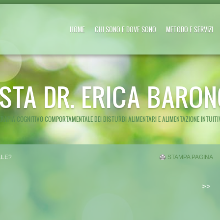
HOME
CHI SONO E DOVE SONO
METODO E SERVIZI
ISTA DR. ERICA BARON
ERAPIA COGNITIVO COMPORTAMENTALE DEI DISTURBI ALIMENTARI E ALIMENTAZIONE INTUITI
LLE?
STAMPA PAGINA
>>