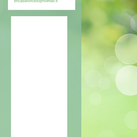
ericabaroncelli@hotmail.it