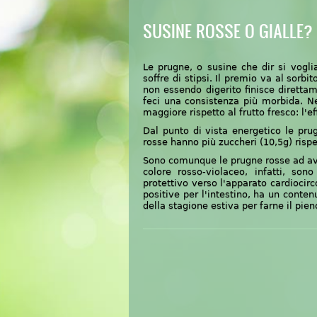
SUSINE ROSSE O GIALLE?
Le prugne, o susine che dir si vogli
soffre di stipsi. Il premio va al sorbi
non essendo digerito finisce diretta
feci
una
consistenza più morbida. Ne
maggiore rispetto al frutto fresco:
l'e
Dal punto di vista energetico le pru
rosse hanno più zuccheri (10,5g) rispet
Sono comunque le prugne rosse ad aver
colore rosso-violaceo, infatti, so
protettivo verso l'apparato cardiocirc
positive per l'intestino, ha un contenu
della stagione estiva per farne il pien