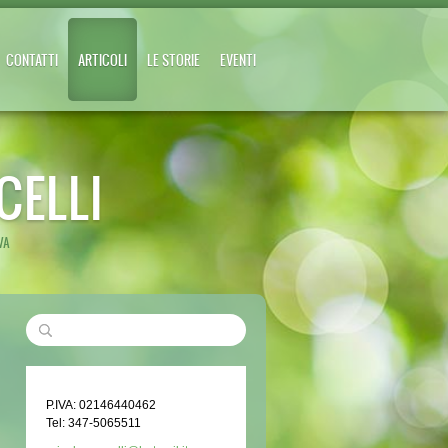
CONTATTI
ARTICOLI
LE STORIE
EVENTI
CELLI
VA
P.IVA: 02146440462
Tel: 347-5065511