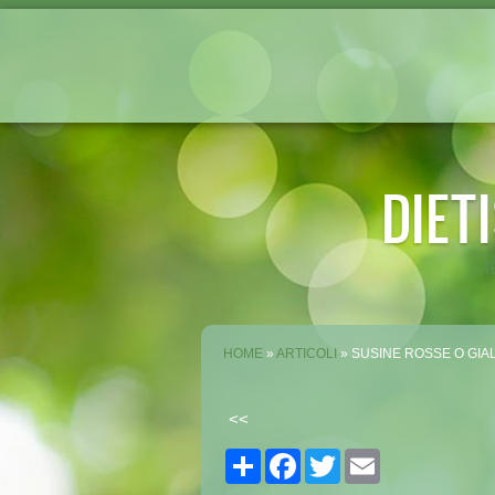
DIET
T
HOME
»
ARTICOLI
» SUSINE ROSSE O GIA
<<
Share
Facebook
Twitter
Email