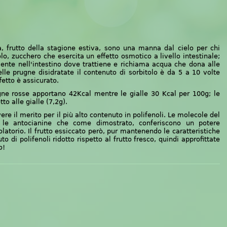
a,
frutto della stagione estiva,
sono una manna dal cielo per chi
tolo, zucchero che esercita un effetto osmotico a livello intestinale;
mente nell'intestino dove trattiene e richiama acqua che d
ona
alle
lle prugne disidratate il contenuto di sorbitolo è da 5 a 10 volte
ffetto è assicurato
.
gne rosse apportano 42Kcal mentre le gialle 30 Kcal per 100g; le
to alle gialle (7,2g).
e il merito per il più alto contenuto in polifenoli. Le molecole del
no le antocianine che come dimostrato, conferiscono un potere
olatorio.
Il frutto essiccato però, pur mantenendo le caratteristiche
to di polifenoli ridotto rispetto al frutto fresco, quindi approfittate
o!