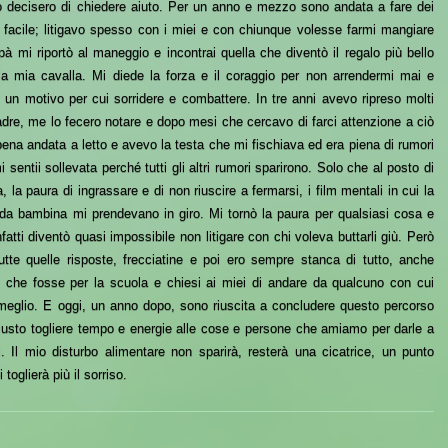
o decisero di chiedere aiuto. Per un anno e mezzo sono andata a fare dei
fu facile; litigavo spesso con i miei e con chiunque volesse farmi mangiare
 mi riportò al maneggio e incontrai quella che diventò il regalo più bello
 la mia cavalla. Mi diede la forza e il coraggio per non arrendermi mai e
un motivo per cui sorridere e combattere. In tre anni avevo ripreso molti
dre, me lo fecero notare e dopo mesi che cercavo di farci attenzione a ciò
ena andata a letto e avevo la testa che mi fischiava ed era piena di rumori
i sentii sollevata perché tutti gli altri rumori sparirono. Solo che al posto di
a, la paura di ingrassare e di non riuscire a fermarsi, i film mentali in cui la
 da bambina mi prendevano in giro. Mi tornò la paura per qualsiasi cosa e
nfatti diventò quasi impossibile non litigare con chi voleva buttarli giù. Però
te quelle risposte, frecciatine e poi ero sempre stanca di tutto, anche
 che fosse per la scuola e chiesi ai miei di andare da qualcuno con cui
 meglio. E oggi, un anno dopo, sono riuscita a concludere questo percorso
iusto togliere tempo e energie alle cose e persone che amiamo per darle a
. Il mio disturbo alimentare non sparirà, resterà una cicatrice, un punto
oglierà più il sorriso.