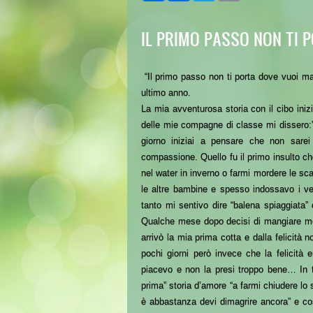
IL PRIMO PASSO NON TI P
“Il primo passo non ti porta dove vuoi m
ultimo anno.
La mia avventurosa storia con il cibo ini
delle mie compagne di classe mi dissero:” t
giorno iniziai a pensare che non sare
compassione. Quello fu il primo insulto che
nel water in inverno o farmi mordere le s
le altre bambine e spesso indossavo i ves
tanto mi sentivo dire “balena spiaggiata
Qualche mese dopo decisi di mangiare meg
arrivò la mia prima cotta e dalla felicità
pochi giorni però invece che la felicità
piacevo e non la presi troppo bene… In t
prima” storia d’amore “a farmi chiudere l
è abbastanza devi dimagrire ancora” e c