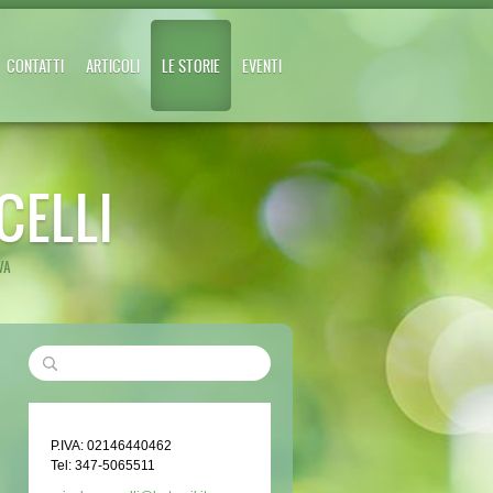
CONTATTI
ARTICOLI
LE STORIE
EVENTI
CELLI
VA
P.IVA: 02146440462
Tel: 347-5065511