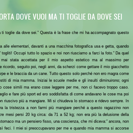
ORTA DOVE VUOI MA TI TOGLIE DA DOVE SEI
a ti toglie da dove sei.” Questa è la frase che mi ha accompagnato questo
zia alle elementari, davanti a una macchina fotografica usa e getta, quando
ogliti! Occupi tutto lo spazio e noi non riusciamo a farci la foto.” Da quel
i mai stata accettata per il mio aspetto estetico ma al massimo per
 ricordo, seguito poi, negli anni, da scherzi come gettare il mio giacchetto
carpe e le braccia da un cane. Tutto questo solo perché non ero magra come
titi di mia mamma. Iniziai le scuole medie e gli insulti diminuirono; ogni
” o cose simili ma erano cose leggere per me, non ci facevo troppo caso.
lio e fare più sport ed ero soddisfatta di come andavano le cose ma poi
 non riuscivo più a mangiare. Mi si chiudeva lo stomaco e ridevo sempre. In
 era la tristezza a non farmi più mangiare perché a questo ragazzino non
re mesi persi 20 kg circa: da 71 a 52 kg; non era più la delusione della
o stomaco ma un pensiero fisso, una coscienza, che mi diceva:” ancora, non
osì feci. I miei si preoccupavano per me e quando mia mamma si accorse