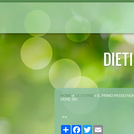
DIET
T
HOME
»
LE STORIE
» IL PRIMO PASSO NON
DOVE SEI
<<
Share
Facebook
Twitter
Email