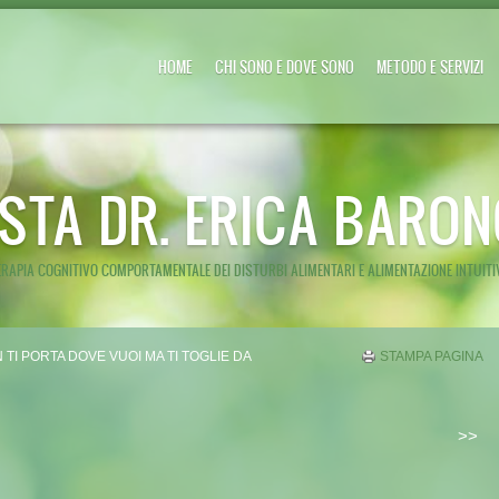
HOME
CHI SONO E DOVE SONO
METODO E SERVIZI
ISTA DR. ERICA BARON
ERAPIA COGNITIVO COMPORTAMENTALE DEI DISTURBI ALIMENTARI E ALIMENTAZIONE INTUITI
 TI PORTA DOVE VUOI MA TI TOGLIE DA
STAMPA PAGINA
>>