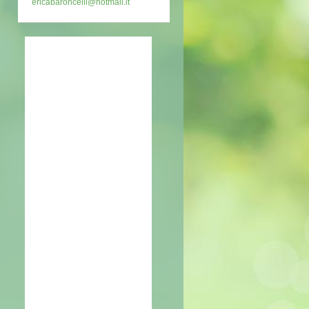
ericabaroncelli@hotmail.it