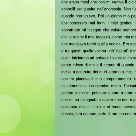
che erano mesi che non mi veniva il cicl
controlli per guarire dall’anoressia. Non 
quando non volevo. Poi un giorno mio papà
che potessero mai farmi i miei genitori:
soprattutto mi insegnò che esiste sempre 
chili e anche il mio ragazzo, come mia ma
che mangiavo tornò quella vocina. Ero app
e tra questi quella vocina urlò” basta!” e m
quelli iniziarono ad arrivare i sensi di colp
gente rideva di me e il ricordo di quando
iniziai a costruire dei muri attorno a me, i
non mi piaceva il mio comportamento: tut
fisicamente e non dormivo molto. Pensai
parlare e che mi potesse aiutare a stare
che mi ha insegnato a capire che non è g
qualcosa che ci isola e ci rende nervosi
debole, farà sempre parte di me ma non mi t