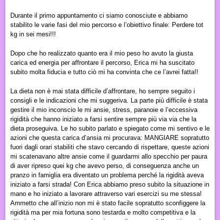
Durante il primo appuntamento ci siamo conosciute e abbiamo
stabilito le varie fasi del mio percorso e l’obiettivo finale: Perdere tot
kg in sei mesi!!!
Dopo che ho realizzato quanto era il mio peso ho avuto la giusta
carica ed energia per affrontare il percorso, Erica mi ha suscitato
subito molta fiducia e tutto ciò mi ha convinta che ce l’avrei fatta!!
La dieta non è mai stata difficile d’affrontare, ho sempre seguito i
consigli e le indicazioni che mi suggeriva. La parte più difficile è stata
gestire il mio inconscio le mi ansie, stress, paranoie e l’eccessiva
rigidità che hanno iniziato a farsi sentire sempre più via via che la
dieta proseguiva. Le ho subito parlato e spiegato come mi sentivo e le
azioni che questa carica d’ansia mi procurava: MANGIARE sopratutto
fuori dagli orari stabiliti che stavo cercando di rispettare, queste azioni
mi scatenavano altre ansie come il guardarmi allo specchio per paura
di aver ripreso quei kg che avevo perso, di conseguenza anche un
pranzo in famiglia era diventato un problema perché la rigidità aveva
iniziato a farsi strada! Con Erica abbiamo preso subito la situazione in
mano e ho iniziato a lavorare attraverso vari esercizi su me stessa!
Ammetto che all’inizio non mi è stato facile sopratutto sconfiggere la
rigidità ma per mia fortuna sono testarda e molto competitiva e la