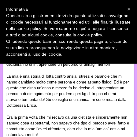
Menu
×
Informativa
Questo sito o gli strumenti terzi da questo utilizzati si avvalgono
«
»
di cookie necessari al funzionamento ed utili alle finalità illustrate
INDIETRO
nella cookie policy. Se vuoi saperne di più o negare il consenso
a tutti o ad alcuni cookie, consulta la
cookie policy
.
DIMAGRIRE SCOPRENDO SE STESSA
Chiudendo questo banner, scorrendo questa pagina, cliccando
su un link o proseguendo la navigazione in altra maniera,
Ciao a tutti/e sono una ragazza di 23 anni e oggi voglio raccontarvi la
acconsenti all’uso dei cookie.
mia storia che spero possa essere di aiuto a tutti coloro che
decideranno di intraprendere un percorso di dimagrimento!!
La mia è una storia di lotta contro ansia, stress e paranoie che mi
hanno cambiato molto come persona e come aspetto fisico! Ed è per
questo che circa un’anno e mezzo fa ho deciso di intraprendere un
percorso di dimagrimento per perdere quei kg di troppo che mi
stavano tormentando! Su consiglio di un’amica mi sono recata dalla
Dottoressa Erica.
Era la prima volta che mi recavo da una die
tista
e sinceramente non
sapevo cosa aspettarmi, non sapevo che tipo di percoso avrei fatto e
sopratutto come l’avrei affrontato, dato che la mia “amica” ansia mi
ostacolava molto!