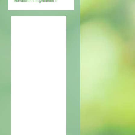
ericabaroncelli@hotmail.it