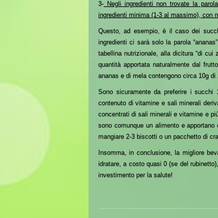
3-
Negli ingredienti
non
trovate la paro
ingredienti minima (1-3 al massimo), con 
Questo, ad esempio, è il caso dei
succ
ingredienti ci sarà solo la parola “ananas
tabellina nutrizionale, alla dicitura “di cu
quantità apportata naturalmente dal frut
ananas
e di mela
cont
engono
circa 10g di
Sono sicuramente da preferire i succhi 
contenuto di vitamine e sali minerali deri
concentrati di sali minerali e vitamine e pi
sono comunque un alimento e apportano c
mangiare 2-3 biscotti o un pacchetto di cra
Insomma, in conclusione, la migliore bev
idratare, a costo quasi 0 (se del rubinetto)
investimento per la salute!