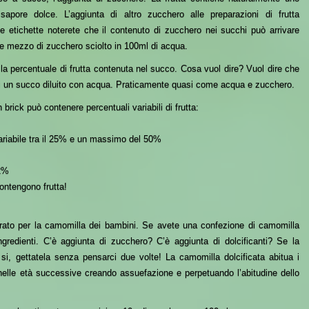
sapore dolce.
L
’aggiunta di altro zucchero alle preparazioni di frutta
e etichette noterete che il contenuto di zucchero nei succhi può arrivare
e mezzo di zucchero sciolto in 100ml di acqua.
 la percentuale di frutta contenuta nel succo. Cosa vuol dire? Vuol dire che
di un succo diluito con acqua. Praticamente quasi come acqua e zucchero.
rick può contenere percentuali variabili di frutta:
ariabile tra il 25% e un massimo del 50%
12%
ontengono frutta!
arato per la
camomilla dei bambini
. Se avete una confezione di camomilla
ngredienti. C’è aggiunta di zucchero? C’è aggiunta di dolcificanti? Se la
si, gettatela senza pensarci due volte! La camomilla dolcificata abitua i
nelle età succe
ssive creando assuefazione e perpetuando l’abitudine dello