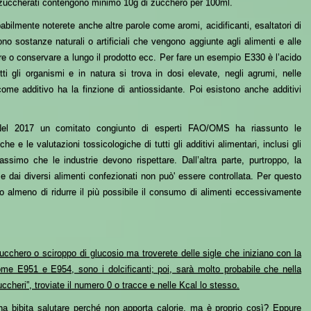
è zuccherati contengono minimo 10g di zucchero per 100ml.
obabilmente
noterete
anche altre parole come aromi, acidificanti, esaltatori di
 sono sostanze naturali o artificiali che vengono aggiunt
e
agli alimenti
e alle
ore o conservare a lungo
i
l prodotto ecc.
Per fare un esempio E330 è l’acido
tti
gli organismi e in natura si trova
in dosi elevate, negli agrumi, nelle
come additivo ha la finzione di antiossidante.
Poi esistono anche additivi
el 2017 un comitato congiunto di esperti
FAO/OMS
ha
riassu
nto
le
e e le valutazioni tossicologiche di tutti gli additivi alimentari, inclusi gli
assimo che le industrie devono rispettare. Dall’altra parte,
purtroppo,
la
ume
dai diversi alimenti confezionati
non
può
' essere controllata. Per questo
 o almeno di ridurre il più possibile il consumo di alimenti eccessivamente
zucchero o sciroppo di glucosio
ma trov
erete delle sigle che iniziano con la
me E951 e E954, sono i dolcificanti
;
poi,
sarà molto probabile che nella
zuccheri”,
troviate il numero 0 o tracce e nelle Kcal lo stesso.
a bibita salutare perché non apporta calorie, ma è proprio così?
Eppure