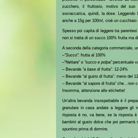
zucchero, il fruttosio,
motivo
del suo 
sovraccarica,
quindi,
la dose. Leggendo l
anche a 15g per 100ml, cioè un cucchiaio 
Spesso poi capita di leggere tra parentesi
non si tratta di un succo 100% frutta ma 
A
seconda della categoria commerciale, un b
–
“Succo”:
frutta al 100%
–“Nettare” o
“succo e polpa”:
percentuale v
– Bevande
“a base di frutta”:
12-24%
– Bevande “al gusto di frutta”: meno del 
–
B
evande “al sapore di frutta” che…non c
Insomma, attenzione alle etichette!
Un’altra bevanda insospettabile è il prep
granulare in casa andate a leggere gli i
risposta è no, va bene, se la risposta è 
bambini al gusto dolce che poi permarrà 
spuntino prima di dormire.