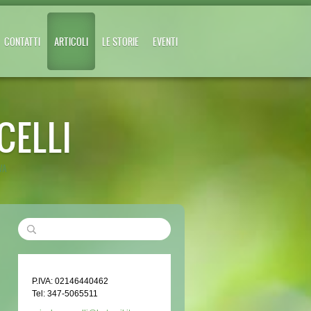
CONTATTI
ARTICOLI
LE STORIE
EVENTI
CELLI
VA
P.IVA: 02146440462
Tel: 347-5065511