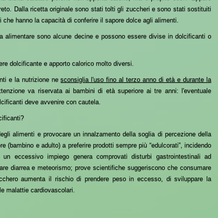
eto. Dalla ricetta originale sono stati tolti gli zuccheri e sono stati sostituiti
ivi che hanno la capacità di conferire il sapore dolce agli alimenti.
ria alimentare sono alcune decine e possono essere divise in dolcificanti
o
re dolcificante e apporto calorico molto diversi.
enti e la nutrizione ne
sconsiglia l'uso fino al terzo anno di età e durante la
ttenzione va riservata ai bambini di età superiore ai tre anni: l'eventuale
lcificanti deve avvenire con cautela.
ificanti?
degli alimenti e provocare un innalzamento della soglia di percezione della
 (bambino e adulto) a preferire prodotti sempre più “edulcorati”, incidendo
i; un eccessivo impiego genera comprovati disturbi gastrointestinali ad
are diarrea e meteorismo; prove scientifiche suggeriscono che consumare
cchero aumenta il rischio di prendere peso in eccesso, di sviluppare la
le malattie cardiovascolari.