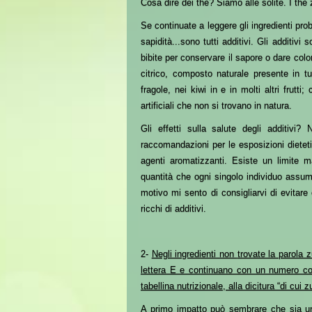
Cosa dire dei
thè
? Siamo alle solite. I th
Se continuate a leggere gli ingredienti pr
sapidità...sono tutti additivi. Gli additivi
bibite
per conservare il sapore o dare col
citrico, composto
naturale
presente in tu
fragole, nei kiwi in e in molti altri frutti;
artificiali che non si trovano in natura.
Gli effetti sulla salute
degli additivi
?
N
raccomandazioni per le esposizioni dietetich
agenti aromatizzanti.
Esiste un limite m
quantità che ogni singolo individuo ass
motivo mi sento di consigliarvi di evitare
ricchi di additivi.
2
-
Negli ingredienti
non
trovate la parola 
lettera E e continuano con un numero co
tabellina nutrizionale, alla dicitura “di cui 
A primo impatto può sembrare che sia un