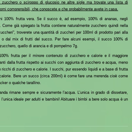
la zucchero o sciroppo di glucosio
ne altre sigle ma trovate una lista di
nomi comprensibili, che conoscete e che probabilmente avete in casa.
hi 100% frutta vera
.
Se il succo è, ad esempio, 100% di ananas, negli
”.
Come già spiegato la frutta contiene naturalmente zucchero quindi nella
i zuccheri”, troverete una quantità di zuccheri per 100ml di prodotto pari alla
to o dal mix di frutti del succo. Per fare alcuni esempi, il succo 100%
di
 zucchero, quello di arancia
e di pompelmo 7g.
100% frutta per il minore contenuto di zucchero e calorie e il maggiore
vanti dalla frutta rispetto ai succhi con aggiunta di zucchero e acqua, meno
ù ricchi di zucchero e calorie.
I succhi, pur essendo liquidi e a base di frutta
alorie. Bere un succo (circa 200ml) è come fare una merenda cioè come
cker o qualche tarallino.
anda rimane sempre e sicuramente l’acqua. L’unica in grado di dissetare,
, l’unica ideale per adulti e bambini! Abituare i bimbi a bere solo acqua è un