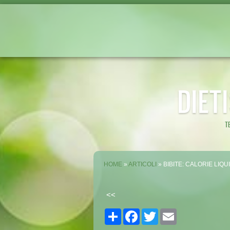
DIET
T
HOME
»
ARTICOLI
» BIBITE: CALORIE LIQ
<<
Share
Facebook
Twitter
Email