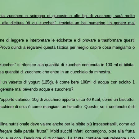
la zucchero o sciroppo di glucosio o altri tipi di zucchero; sarà molto
e, alla dicitura “di cui zuccheri”, troviate un bel numerino, in genere mai
dine di leggere e
interpretare
le etichette
e di provare a trasformare questi
 Provo quindi a regalarvi questa tattica per meglio capire cosa mangiamo o
 zuccheri”
si riferisce alla quantità di zuccheri contenuta in 100 ml di bibita.
sa quantità di zucchero che entra in un cucchiaio da minestra.
i un vasetto di yogurt (125g), è come bere 100ml di acqua con sciolto 1
eggereste mai bevendo acqua e zucchero?
ll’apporto calorico. 10g di zucchero apporta circa 40 Kcal, come un biscotto.
icchiere di cola è come mangiarsi un biscotto. Questo, se il contenuto è di
bellina nutrizionale deve valere anche per le bibite più insospettabili, come ad
fregare dalla parola “frutta”. Molti succhi infatti contengono, oltre alla frutta
co a succo,
l’aggiunta di zucchero. La frutta contiene naturalmente uno