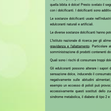
quella bibita è dolce!
Presto svelato il segr
con i dolcificanti. I dolcificanti sono addit
Le sostanze dolcificanti usate nell'indust
edulcoranti
naturali e artificiali.
Le diverse sostanze dolcificanti hanno pote
L'Istituto nazionale di ricerca per gli alim
gravidanza e l'allattamento
. Particolare a
somministrazione di prodotti contenenti do
Quali sono i rischi di consumare troppi dolc
Gli edulcoranti possono alterare i sapori 
sensazione dolce, inducendo il consumatore
negativamente sulle abitudini alimentar
esempio un eccesso di polioli può provoc
eccessivamente questi sostituti dello zu
sindrome metabolica, il diabete di tipo 2 e 