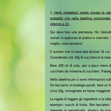
1
-
Negli ingredienti
potete
trova
re
la paro
probabile che nella tabellina nutrizional
inferiore a 10.
Qui devo fare una premessa.
H
o l’abitu
numeri in qualcosa di pratico e concreto.
meglio, cosa beviamo!
Il numero che si trova alla dicitura “di cui
Considerate che 10g di zucchero è la stes
Bere 100 ml di
cola
, pari a poco meno d
cucchiaio da minestra di zucchero. Past
Nella tabellina poi ci sono informazioni su
Se facciamo un’analogia quindi, bere un b
circa 10g,
immaginate se fosse
maggiore!
La regola di leggere gli ingredienti e la ta
esempio i
succhi di frutta
. Non lasciatevi 
presente
in percentual
e
d
ivers
a da suc