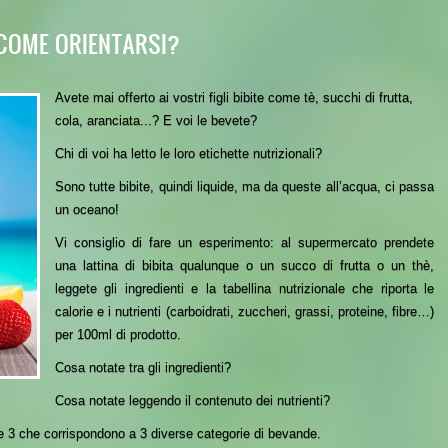
. COME ORIENTARSI?
Avete mai offerto ai vostri figli bibite come t
è, succhi di frutta,
cola, aranciata...?
E voi le bevete?
C
hi di voi ha letto le loro etichette nutrizionali?
Sono tutte bibite, quindi liquide, ma da queste all’acqua, ci passa
un oceano!
Vi consiglio di fare un esperimento: al supermercato p
r
endete
una lattina di bibita
qualunque
o un succo di frutta o un t
h
è,
leggete gli ingredienti e la tabellina nutrizionale
che riporta le
calorie e i nutrienti (carboidrati, zuccheri, grassi, proteine, fibre…)
per 100ml di prodotto.
C
osa notate
tra gli ingredienti
?
Cosa notate leggendo il contenuto dei nutrienti?
e 3 che corrispondono a 3 diverse categorie di bevande.